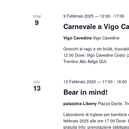
C
h
9 Febbraio 2025 — 12:00
-
17:00
DOM
i
9
Carnevale a Vigo C
a
v
Vigo Cavedine
Vigo Cavedine
e
Gnocchi al ragù e vin brûlé, trucca
.
12.00 Dove: Vigo Cavedine Costo: par
Trentino Alto Adige QUI.
13 Febbraio 2025 — 17:00
-
18:00
GIO
13
Bear in mind!
palazzina Liberty
Piazza Dante, Tr
Laboratorio di inglese per bambine 
febbraio 2025 alle ore 17.00 Dove: b
gratuita Info: prenotazione obblig