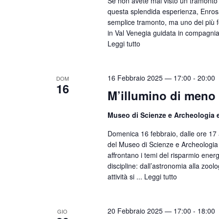
Se non avete mai visto un tramonto s
questa splendida esperienza, Enrosa
semplice tramonto, ma uno dei più f
in Val Venegia guidata in compagnia
Leggi tutto
16 Febbraio 2025 — 17:00
-
20:00
DOM
16
M’illumino di meno 
Museo di Scienze e Archeologia 
Domenica 16 febbraio, dalle ore 17 
del Museo di Scienze e Archeologia e 
affrontano i temi del risparmio ener
discipline: dall’astronomia alla zoolo
attività si ...
Leggi tutto
20 Febbraio 2025 — 17:00
-
18:00
GIO