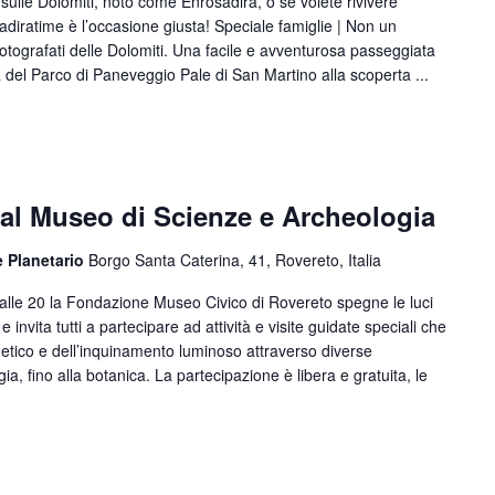
ulle Dolomiti, noto come Enrosadira, o se volete rivivere
diratime è l’occasione giusta! Speciale famiglie | Non un
otografati delle Dolomiti. Una facile e avventurosa passeggiata
 del Parco di Paneveggio Pale di San Martino alla scoperta ...
al Museo di Scienze e Archeologia
e Planetario
Borgo Santa Caterina, 41, Rovereto, Italia
alle 20 la Fondazione Museo Civico di Rovereto spegne le luci
invita tutti a partecipare ad attività e visite guidate speciali che
getico e dell’inquinamento luminoso attraverso diverse
gia, fino alla botanica. La partecipazione è libera e gratuita, le