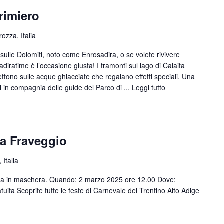
rimiero
ozza, Italia
ulle Dolomiti, noto come Enrosadira, o se volete rivivere
iratime è l’occasione giusta! I tramonti sul lago di Calaita
lettono sulle acque ghiacciate che regalano effetti speciali. Una
ti in compagnia delle guide del Parco di ...
Leggi tutto
 a Fraveggio
 Italia
ilata in maschera. Quando: 2 marzo 2025 ore 12.00 Dove:
uita Scoprite tutte le feste di Carnevale del Trentino Alto Adige