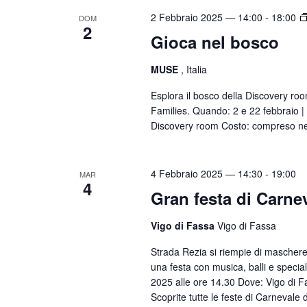
c
i
2 Febbraio 2025 — 14:00
-
18:00
a
DOM
2
g
Gioca nel bosco
E
a
v
MUSE
, Italia
e
z
n
Esplora il bosco della Discovery roo
i
Families. Quando: 2 e 22 febbraio |
t
o
Discovery room Costo: compreso nel b
i
n
p
e
e
4 Febbraio 2025 — 14:30
-
19:00
MAR
4
r
Gran festa di Carne
P
a
Vigo di Fassa
Vigo di Fassa
r
Strada Rezia si riempie di maschere,
o
una festa con musica, balli e speci
l
2025 alle ore 14.30 Dove: Vigo di F
a
Scoprite tutte le feste di Carnevale d