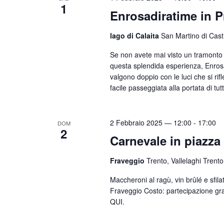
z
1
c
P
Enrosadiratime in P
i
a
e
o
r
lago di Calaita
San Martino di Castr
r
n
o
Se non avete mai visto un tramonto s
c
a
l
questa splendida esperienza, Enrosad
l
a
a
valgono doppio con le luci che si rif
a
facile passeggiata alla portata di tut
e
C
d
h
v
a
i
i
2 Febbraio 2025 — 12:00
-
17:00
t
DOM
a
2
s
Carnevale in piazza
a
v
.
t
e
Fraveggio
Trento, Vallelaghi Trento,
e
.
Maccheroni al ragù, vin brûlé e sf
N
C
Fraveggio Costo: partecipazione grat
e
a
QUI.
r
v