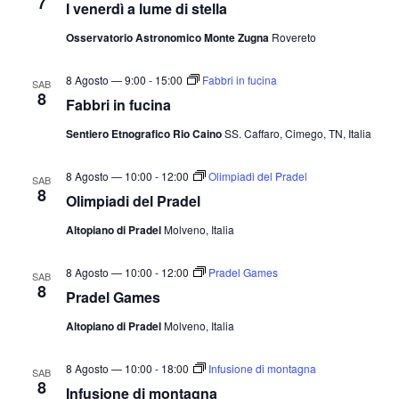
7
I venerdì a lume di stella
Osservatorio Astronomico Monte Zugna
Rovereto
8 Agosto — 9:00
-
15:00
Fabbri in fucina
SAB
8
Fabbri in fucina
Sentiero Etnografico Rio Caino
SS. Caffaro, Cimego, TN, Italia
8 Agosto — 10:00
-
12:00
Olimpiadi del Pradel
SAB
8
Olimpiadi del Pradel
Altopiano di Pradel
Molveno, Italia
8 Agosto — 10:00
-
12:00
Pradel Games
SAB
8
Pradel Games
Altopiano di Pradel
Molveno, Italia
8 Agosto — 10:00
-
18:00
Infusione di montagna
SAB
8
Infusione di montagna