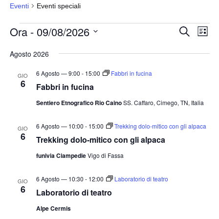
Eventi
Eventi speciali
Eventi
Ora
 - 
09/08/2026
E
E
C
L
e
v
v
i
S
r
s
Agosto 2026
e
e
c
e
t
a
n
n
a
l
6 Agosto — 9:00
-
15:00
Fabbri in fucina
GIO
t
6
t
e
Fabbri in fucina
o
i
z
Sentiero Etnografico Rio Caino
SS. Caffaro, Cimego, TN, Italia
V
i
R
i
o
i
6 Agosto — 10:00
-
15:00
Trekking dolo-mitico con gli alpaca
s
GIO
6
n
Trekking dolo-mitico con gli alpaca
c
t
a
e
e
funivia Ciampedie
Vigo di Fassa
l
N
r
a
a
6 Agosto — 10:30
-
12:00
Laboratorio di teatro
c
GIO
6
v
d
Laboratorio di teatro
a
i
a
e
Alpe Cermis
g
t