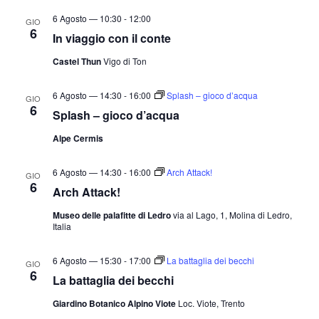
v
a
a
6 Agosto — 10:30
-
12:00
GIO
i
z
6
.
In viaggio con il conte
s
i
Castel Thun
Vigo di Ton
t
o
n
e
6 Agosto — 14:30
-
16:00
Splash – gioco d’acqua
e
GIO
N
6
Splash – gioco d’acqua
a
Alpe Cermis
v
i
6 Agosto — 14:30
-
16:00
Arch Attack!
GIO
g
6
Arch Attack!
a
Museo delle palafitte di Ledro
via al Lago, 1, Molina di Ledro,
z
Italia
i
6 Agosto — 15:30
-
17:00
La battaglia dei becchi
o
GIO
6
La battaglia dei becchi
n
e
Giardino Botanico Alpino Viote
Loc. Viote, Trento