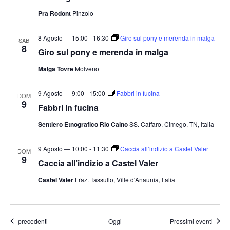
Pra Rodont
Pinzolo
8 Agosto — 15:00
-
16:30
Giro sul pony e merenda in malga
SAB
8
Giro sul pony e merenda in malga
Malga Tovre
Molveno
9 Agosto — 9:00
-
15:00
Fabbri in fucina
DOM
9
Fabbri in fucina
Sentiero Etnografico Rio Caino
SS. Caffaro, Cimego, TN, Italia
9 Agosto — 10:00
-
11:30
Caccia all’indizio a Castel Valer
DOM
9
Caccia all’indizio a Castel Valer
Castel Valer
Fraz. Tassullo, Ville d'Anaunia, Italia
Eventi
precedenti
Oggi
Prossimi eventi