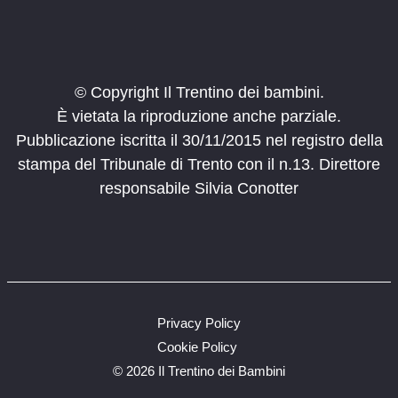
Canzoni in libertà
Clarina Trento
Biblioteca Clarina
12:00
-
17:00
FEB
22
Carnevale Olato
© Copyright Il Trentino dei bambini.
Piazza Martiri
Borgo Valsugana
È vietata la riproduzione anche parziale.
Pubblicazione iscritta il 30/11/2015 nel registro della
14:00
-
18:00
FEB
stampa del Tribunale di Trento con il n.13. Direttore
22
La magia di Hogwarts
responsabile Silvia Conotter
Via Edmondo Mach, 2, San
METS Museo etnografico trentino
Michele All'adige
14:00
-
18:00
FEB
22
Gioca nel bosco
MUSE
Privacy Policy
14:30
-
16:30
FEB
Cookie Policy
22
Festa in maschera al Pernone
©
2026 Il Trentino dei Bambini
Varone
Parco del Pernone