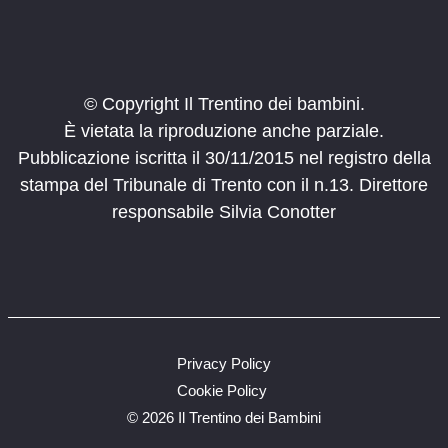
Canzoni in libertà
Clarina Trento
Biblioteca Clarina
12:00
-
17:00
FEB
22
Carnevale Olato
© Copyright Il Trentino dei bambini.
Piazza Martiri
Borgo Valsugana
È vietata la riproduzione anche parziale.
Pubblicazione iscritta il 30/11/2015 nel registro della
14:00
-
18:00
FEB
stampa del Tribunale di Trento con il n.13. Direttore
22
La magia di Hogwarts
responsabile Silvia Conotter
Via Edmondo Mach, 2, San
METS Museo etnografico trentino
Michele All'adige
14:00
-
18:00
FEB
22
Gioca nel bosco
Privacy Policy
14:30
-
16:30
FEB
22
Festa in maschera al Pernone
Cookie Policy
Varone
Parco del Pernone
©
2026 Il Trentino dei Bambini