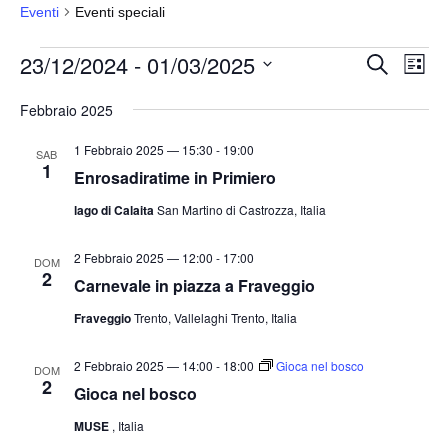
Eventi
Eventi speciali
Eventi
23/12/2024
 - 
01/03/2025
E
E
C
L
e
v
v
i
S
r
s
Febbraio 2025
e
e
c
e
t
a
n
n
a
l
1 Febbraio 2025 — 15:30
-
19:00
SAB
t
1
t
e
Enrosadiratime in Primiero
o
i
z
lago di Calaita
San Martino di Castrozza, Italia
V
i
R
i
o
i
2 Febbraio 2025 — 12:00
-
17:00
s
DOM
2
n
Carnevale in piazza a Fraveggio
c
t
a
e
e
Fraveggio
Trento, Vallelaghi Trento, Italia
l
N
r
a
a
2 Febbraio 2025 — 14:00
-
18:00
Gioca nel bosco
c
DOM
2
v
d
Gioca nel bosco
a
i
a
e
MUSE
, Italia
g
t