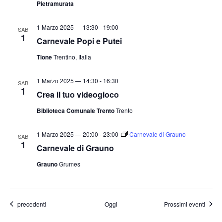
Pietramurata
1 Marzo 2025 — 13:30
-
19:00
SAB
1
Carnevale Popi e Putei
Tione
Trentino, Italia
1 Marzo 2025 — 14:30
-
16:30
SAB
1
Crea il tuo videogioco
Biblioteca Comunale Trento
Trento
1 Marzo 2025 — 20:00
-
23:00
Carnevale di Grauno
SAB
1
Carnevale di Grauno
Grauno
Grumes
Eventi
precedenti
Oggi
Prossimi eventi