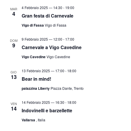
v
a
a
4 Febbraio 2025 — 14:30
-
19:00
MAR
i
z
4
.
Gran festa di Carnevale
s
i
Vigo di Fassa
Vigo di Fassa
t
o
n
e
9 Febbraio 2025 — 12:00
-
17:00
e
DOM
N
9
Carnevale a Vigo Cavedine
a
Vigo Cavedine
Vigo Cavedine
v
i
13 Febbraio 2025 — 17:00
-
18:00
GIO
g
13
Bear in mind!
a
palazzina Liberty
Piazza Dante, Trento
z
i
14 Febbraio 2025 — 16:30
-
18:00
VEN
14
o
Indovinelli e barzellette
n
Vallarsa
, Italia
e