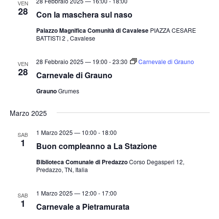
28 Febbraio 2025 — 16:00
-
18:00
VEN
28
Con la maschera sul naso
Palazzo Magnifica Comunità di Cavalese
PIAZZA CESARE
BATTISTI 2 , Cavalese
28 Febbraio 2025 — 19:00
-
23:30
Carnevale di Grauno
VEN
28
Carnevale di Grauno
Grauno
Grumes
Marzo 2025
1 Marzo 2025 — 10:00
-
18:00
SAB
1
Buon compleanno a La Stazione
Biblioteca Comunale di Predazzo
Corso Degasperi 12,
Predazzo, TN, Italia
1 Marzo 2025 — 12:00
-
17:00
SAB
1
Carnevale a Pietramurata