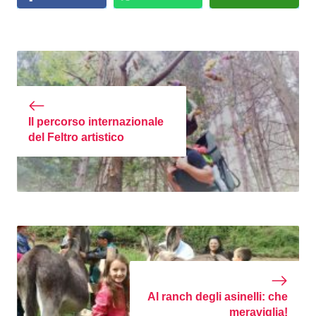
Il percorso internazionale
del Feltro artistico
Al ranch degli asinelli: che
meraviglia!