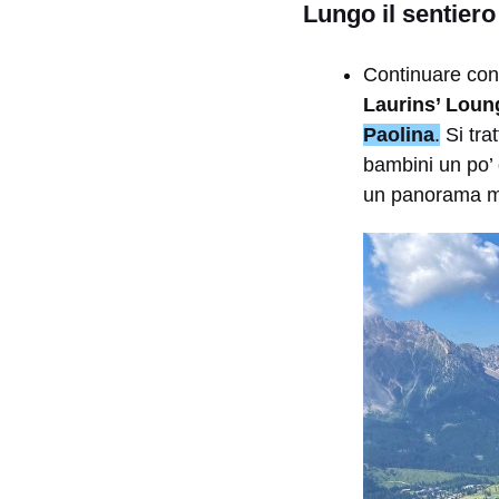
Lungo il sentiero
Continuare con 
Laurins’ Loun
Paolina
.
Si tra
bambini un po’ g
un panorama me