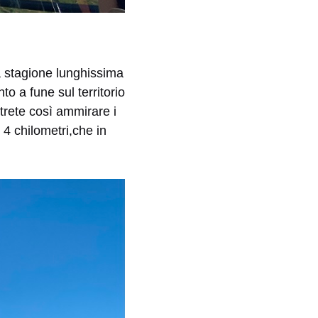
 stagione lunghissima
to a fune sul territorio
rete così ammirare i
i 4 chilometri,che in