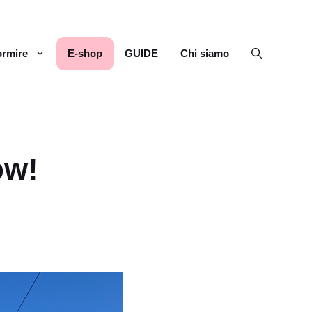
rmire
E-shop
GUIDE
Chi siamo
ow!