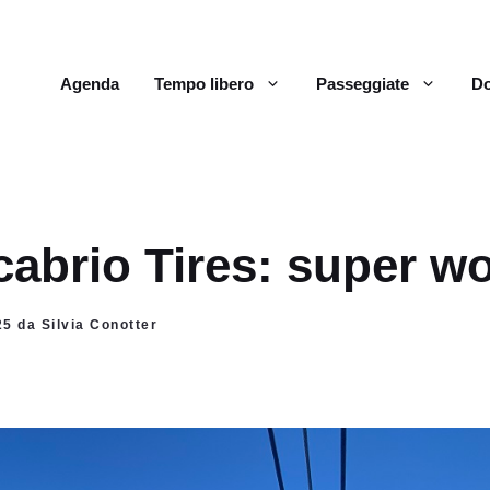
Agenda
Tempo libero
Passeggiate
Do
cabrio Tires: super w
25 da Silvia Conotter