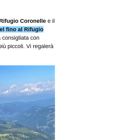
Rifugio Coronelle
e il
el fino al Rifugio
 consigliata con
iù piccoli. Vi regalerà