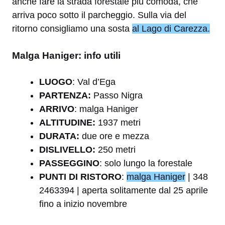
anche fare la strada forestale più comoda, che
arriva poco sotto il parcheggio. Sulla via del
ritorno consigliamo una sosta
al Lago di Carezza.
Malga Haniger: info utili
LUOGO
: Val d’Ega
PARTENZA:
Passo Nigra
ARRIVO
: malga Haniger
ALTITUDINE:
1937 metri
DURATA:
due ore e mezza
DISLIVELLO:
250 metri
PASSEGGINO
: solo lungo la forestale
PUNTI DI RISTORO
:
malga Haniger
| 348
2463394 | aperta solitamente dal 25 aprile
fino a inizio novembre