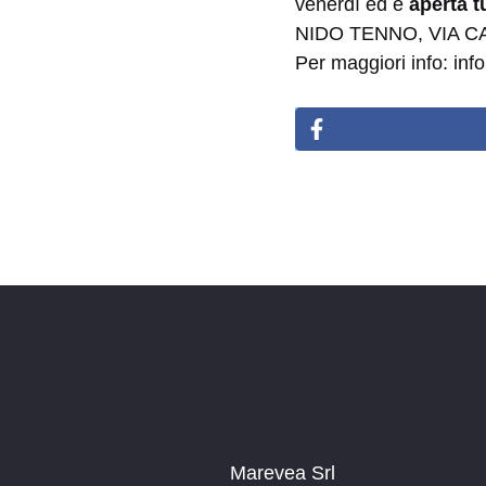
venerdì ed è
aperta t
NIDO TENNO, VIA C
Per maggiori info: inf
Marevea Srl