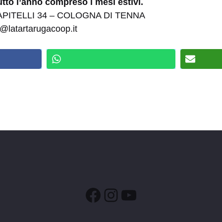
utto l’anno compreso i mesi estivi.
APITELLI 34 – COLOGNA DI TENNA
o@latartarugacoop.it
Facebook
Instagram
YouTube