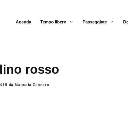
Agenda
Tempo libero
Passeggiate
Do
olino rosso
 2015 da Manuela Zennaro