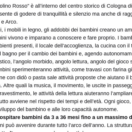
ciolino Rosso” è all’interno del centro storico di Cologna di
ente di godere di tranquillità e silenzio ma anche di ra
 e Arco.
li, i mobili in legno, gli addobbi dei bambini creano un a
ini vivono e imparano a conoscere e fare proprio. I ba
ienti presenti, il locale dell’accoglienza, la cucina con il t
 il bagno per il cambio dei bambini e, agendo autonoma
istico, l’angolo morbido, angolo lettura, angolo del gioco
mbini sperimenteranno attività, come travasi con farina gia
e con didò o pasta sale attività proposte che aiutano il
tà. Altre quali la musica, il movimento, le uscite in passeg
 travestimento, le attività della lettura aiuteranno l’amplia
Tutto avviene nel rispetto dei tempi e dell’età. Ogni gioco,
 sviluppo del bambino e alle loro capacità autonome.
ò ospitare bambini da 3 a 36 mesi fino a un massimo d
 può avvenire durante tutto l’arco dell’anno. La struttura