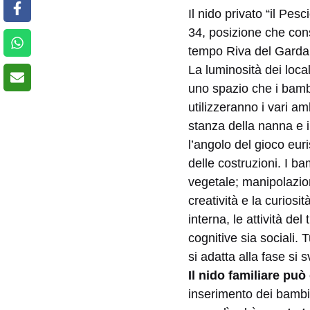
Il nido privato “il Pes
34, posizione che cons
tempo Riva del Garda
La luminosità dei loca
uno spazio che i bamb
utilizzeranno i vari amb
stanza della nanna e
l’angolo del gioco eur
delle costruzioni. I ba
vegetale; manipolazion
creatività e la curiosi
interna, le attività del
cognitive sia sociali. 
si adatta alla fase si
Il nido familiare pu
inserimento dei bambini