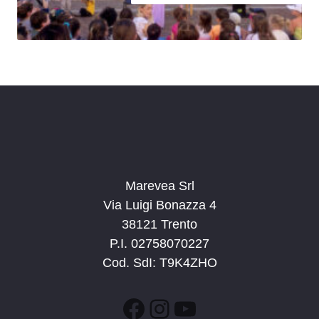
Marevea Srl
Via Luigi Bonazza 4
38121 Trento
P.I. 02758070227
Cod. SdI: T9K4ZHO
Facebook
Instagram
YouTube