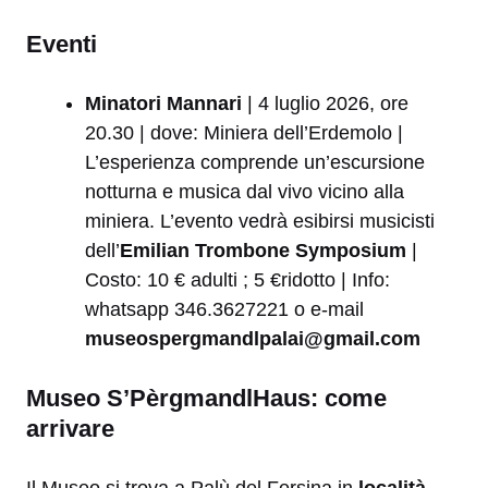
Eventi
Minatori Mannari
| 4 luglio 2026, ore
20.30 | dove: Miniera dell’Erdemolo |
L’esperienza comprende un’escursione
notturna e musica dal vivo vicino alla
miniera. L’evento vedrà esibirsi musicisti
dell’
Emilian Trombone Symposium
|
Costo: 10 € adulti ; 5 €ridotto | Info:
whatsapp 346.3627221 o e-mail
museospergmandlpalai@gmail.com
Museo S’PèrgmandlHaus: come
arrivare
Il Museo si trova a Palù del Fersina in
località