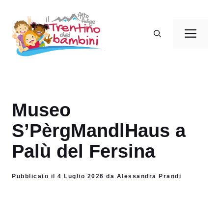
Vai
al
Men
contenuto
Museo
S’PèrgMandlHaus a
Palù del Fersina
Pubblicato il 4 Luglio 2026 da Alessandra Prandi