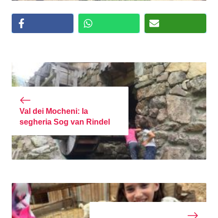
Val dei Mocheni: la
segheria Sog van Rindel