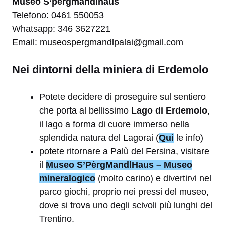
Museo S’pergmandlhaus
Telefono: 0461 550053
Whatsapp: 346 3627221
Email: museospergmandlpalai@gmail.com
Nei dintorni della miniera di Erdemolo
Potete decidere di proseguire sul sentiero
che porta al bellissimo
Lago di Erdemolo
,
il lago a forma di cuore immerso nella
splendida natura del Lagorai (
Qui
le info)
potete ritornare a Palù del Fersina, visitare
il
Museo S’PèrgMandlHaus – Museo
mineralogico
(molto carino) e divertirvi nel
parco giochi, proprio nei pressi del museo,
dove si trova uno degli scivoli più lunghi del
Trentino.