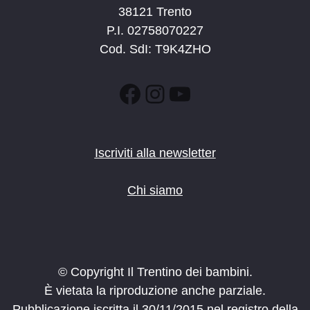
38121 Trento
P.I. 02758070227
Cod. SdI: T9K4ZHO
Facebook
Instagram
YouTube
Iscriviti alla newsletter
Chi siamo
© Copyright Il Trentino dei bambini.
È vietata la riproduzione anche parziale.
Pubblicazione iscritta il 30/11/2015 nel registro della