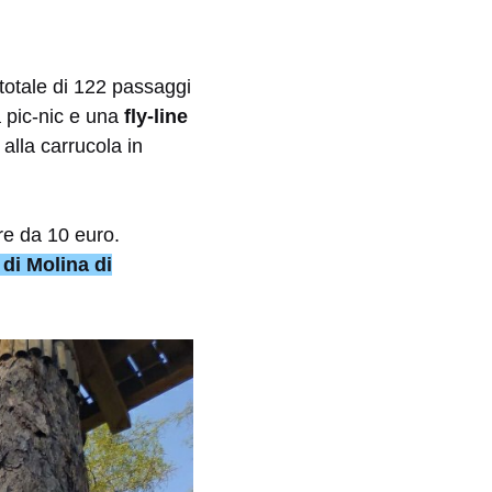
n totale di 122 passaggi
a pic-nic e una
fly-line
 alla carrucola in
re da 10 euro.
di Molina di