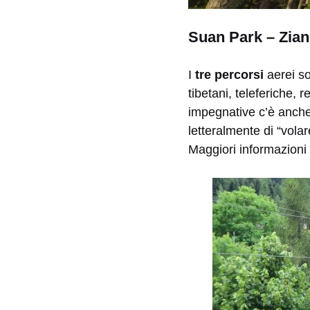
Suan Park – Zia
I
tre percorsi
aerei son
tibetani, teleferiche, 
impegnative c’è anch
letteralmente di “volar
Maggiori informazioni