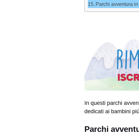
Parchi avventura in
In questi parchi avven
dedicati ai bambini pi
Parchi avventu