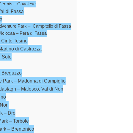
Cermis – Cavalese
Val di Fassa
io
Adventure Park – Campitello di Fassa
iciocaa – Pera di Fassa
 Cinte Tesino
Martino di Castrozza
i Sole
l Breguzzo
e Park – Madonna di Campiglio
dastagn – Malosco, Val di Non
eno
 Non
rk – Dro
Park – Torbole
ark – Brentonico