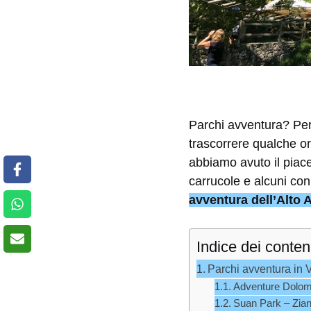
Parchi avventura? Per
trascorrere qualche ora
abbiamo avuto il piace
carrucole e alcuni con
avventura dell’Alto 
Indice dei conten
Parchi avventura in 
Adventure Dolomi
Suan Park – Zia