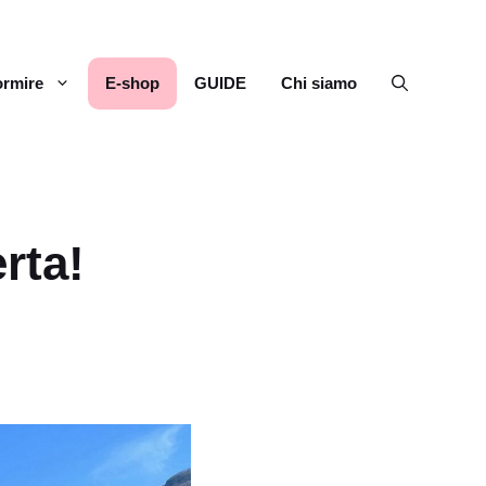
rmire
E-shop
GUIDE
Chi siamo
rta!