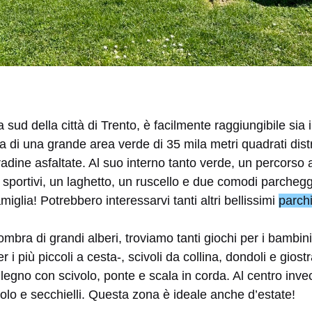
 a sud della città di Trento, è facilmente raggiungibile sia 
ta di una grande area verde di 35 mila metri quadrati distri
tradine asfaltate. Al suo interno tanto verde, un percorso 
 sportivi, un laghetto, un ruscello e due comodi parcheggi
iglia! Potrebbero interessarvi tanti altri bellissimi
parchi
ombra di grandi alberi, troviamo tanti giochi per i bambini 
r i più piccoli a cesta-, scivoli da collina, dondoli e gio
legno con scivolo, ponte e scala in corda. Al centro inv
ivolo e secchielli. Questa zona è ideale anche d’estate!