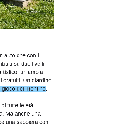
in auto che con i
buiti su due livelli
artistico, un’ampia
 gratuiti. Un giardino
 gioco del Trentino
.
di tutte le età:
stra. Ma anche una
ece una sabbiera con