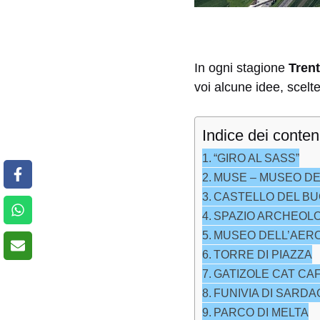
In ogni stagione
Tren
voi alcune idee, scelt
Indice dei conten
“GIRO AL SASS”
MUSE – MUSEO DE
CASTELLO DEL B
SPAZIO ARCHEOL
MUSEO DELL’AER
TORRE DI PIAZZA
GATIZOLE CAT CA
FUNIVIA DI SARD
PARCO DI MELTA