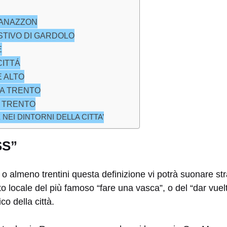
MANAZZON
ESTIVO DI GARDOLO
E
CITTÁ
E ALTO
 A TRENTO
A TRENTO
NEI DINTORNI DELLA CITTA’
SS”
 o almeno trentini questa definizione vi potrà suonare st
tto locale del più famoso “fare una vasca”, o del “dar vuel
co della città.