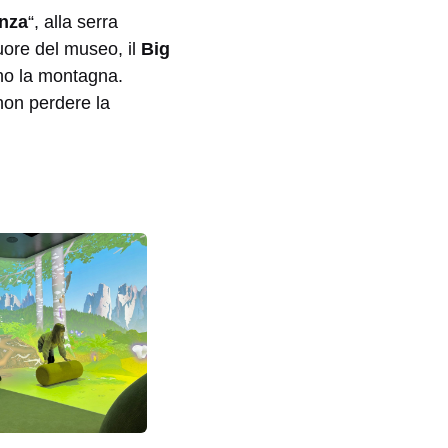
enza
“, alla serra
cuore del museo, il
Big
ano la montagna.
non perdere la