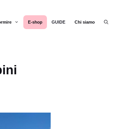
rmire
E-shop
GUIDE
Chi siamo
ini