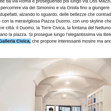
te da via Roma e proseguendo poi lungo via Oss Mazzur
i percorrere via del Simonino e via Oriola fino a giungere
tupefatti, alzando lo sguardo, delle bellezze che contra
 con la meravigliosa Piazza Duomo, con uno skyline che
ltre città: il Duomo, la Torre Civica, la fontana del Nett
ano la piazza. Si prosegue lungo l’elegantissima via Bele
Galleria Civica,
che propone interessanti mostre ma anch