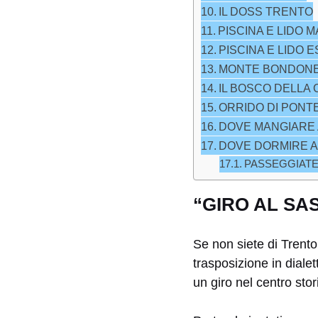
IL DOSS TRENTO
PISCINA E LIDO 
PISCINA E LIDO 
MONTE BONDON
IL BOSCO DELLA 
ORRIDO DI PONT
DOVE MANGIARE
DOVE DORMIRE 
PASSEGGIATE 
“GIRO AL SA
Se non siete di Trento
trasposizione in diale
un giro nel centro stori