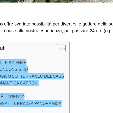
to
offre svariate possibilità per divertirsi e godere delle 
e in base alla nostra esperienza, per passare 24 ore (o p
uti
LLE SCIENZE
UONCONSIGLIO
OGICO SOTTERRANEO DEL SASS
ONAUTICA CAPRONI
FÈ – TRENTO
AGNA e TERRAZZA PANORAMICA