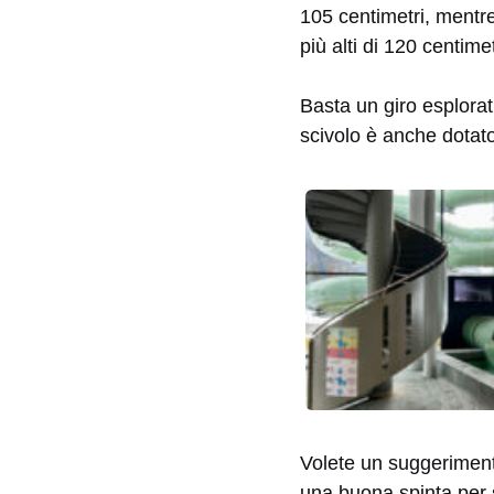
105 centimetri, mentre
più alti di 120 centime
Basta un giro esplorati
scivolo è anche dotat
Volete un suggeriment
una buona spinta per 