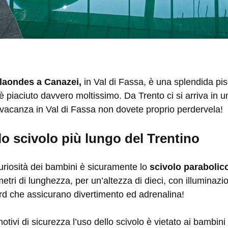
laondes a Canazei,
in Val di Fassa, è una splendida pi
i è piaciuto davvero moltissimo. Da Trento ci si arriva in 
 vacanza in Val di Fassa non dovete proprio perdervela!
o scivolo più lungo del Trentino
curiosità dei bambini è sicuramente lo
scivolo parabolic
etri di lunghezza, per un’altezza di dieci, con illuminazi
rd che assicurano divertimento ed adrenalina!
tivi di sicurezza l’uso dello scivolo è vietato ai bambini d