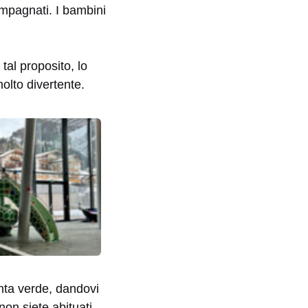
ompagnati. I bambini
a tal proposito, lo
olto divertente.
nta verde, dandovi
on siete abituati,