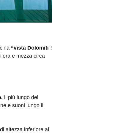
scina
“vista Dolomiti
“!
un’ora e mezza circa
o,
il più lungo del
one e suoni lungo il
i altezza inferiore ai