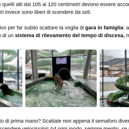
 quelli alti dai 105 ai 120 centimetri devono essere acc
tri invece sono liberi di scendere da soli.
vo per far subito scattare la voglia di
gara in famiglia
: 
o di un
sistema di rilevamento del tempo di discesa,
m
o di prima mano? Scattate non appena il semaforo dive
scendere velocissimi! Ad ogni modo, sempre meglio, se n