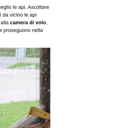
eglio le api. Ascoltare
 da vicino le api
 alla
camera di volo
,
api proseguono nella