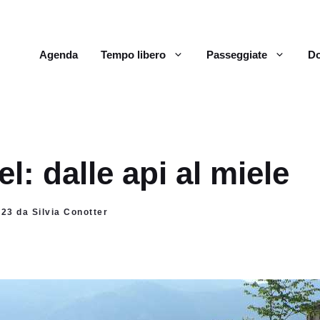
Agenda
Tempo libero
Passeggiate
Do
l: dalle api al miele
023 da Silvia Conotter