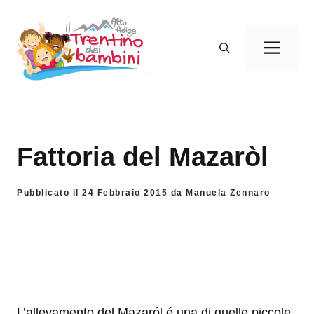
Vai
al
Men
contenuto
Fattoria del Mazaròl
Pubblicato il 24 Febbraio 2015 da Manuela Zennaro
L’allevamento del Mazaról é una di quelle piccole