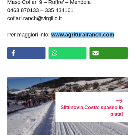
Maso Coflari 9 – Ruffre’ – Mendola
0463 870133 – 335 434161
coflari.ranch@virgilio.it
Per maggiori info:
www.agrituralranch.com
Slittinovia Costa: spasso in
pista!