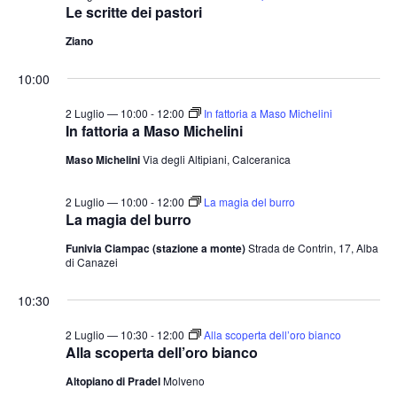
t
o
Le scritte dei pastori
n
e
Ziano
e
N
10:00
a
v
2 Luglio — 10:00
-
12:00
In fattoria a Maso Michelini
In fattoria a Maso Michelini
i
g
Maso Michelini
Via degli Altipiani, Calceranica
a
2 Luglio — 10:00
-
12:00
La magia del burro
z
La magia del burro
i
Funivia Ciampac (stazione a monte)
Strada de Contrin, 17, Alba
o
di Canazei
n
10:30
e
2 Luglio — 10:30
-
12:00
Alla scoperta dell’oro bianco
Alla scoperta dell’oro bianco
Altopiano di Pradel
Molveno