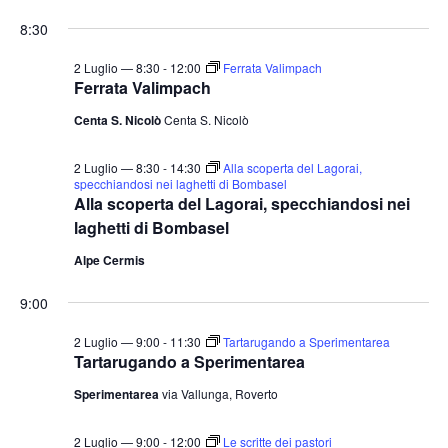
e
v
v
i
S
for
r
8:30
o
e
e
c
e
r
a
n
2
n
n
l
2 Luglio — 8:30
-
12:00
Ferrata Valimpach
t
o
Ferrata Valimpach
t
e
Luglio
o
Centa S. Nicolò
Centa S. Nicolò
i
z
V
2026
i
R
i
2 Luglio — 8:30
-
14:30
Alla scoperta del Lagorai,
o
i
s
specchiandosi nei laghetti di Bombasel
Alla scoperta del Lagorai, specchiandosi nei
n
c
t
laghetti di Bombasel
a
e
e
l
N
Alpe Cermis
r
a
a
c
9:00
v
d
a
i
a
2 Luglio — 9:00
-
11:30
Tartarugando a Sperimentarea
e
g
Tartarugando a Sperimentarea
t
v
a
a
Sperimentarea
via Vallunga, Roverto
i
z
.
s
i
2 Luglio — 9:00
-
12:00
Le scritte dei pastori