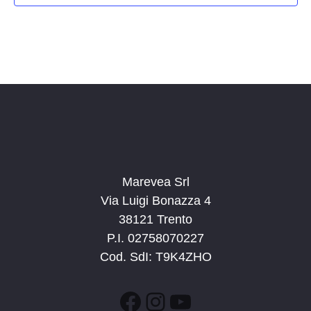
Marevea Srl
Via Luigi Bonazza 4
38121 Trento
P.I. 02758070227
Cod. SdI: T9K4ZHO
Facebook
Instagram
YouTube