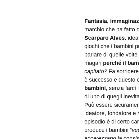
Fantasia, immaginazi
marchio che ha fatto de
Scarparo Alves
, ide
giochi che i bambini p
parlare di quelle volte
magari
perché il bam
capitato?
Fa sorridere
è successo e questo c
bambini
, senza farci
di uno di quegli inevit
Può essere sicurament
ideatore, fondatore e 
episodio è di certo ca
produce i bambini “
ve
accarezzano la consiste