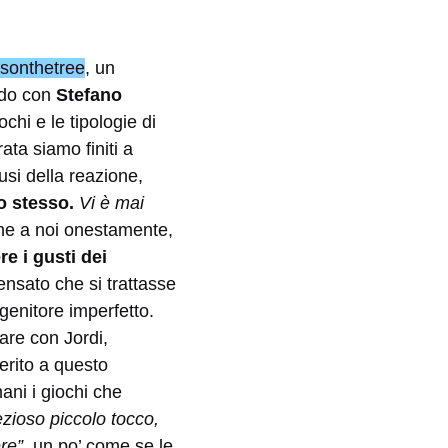
sonthetree
, un
ando con
Stefano
ochi e le tipologie di
ata siamo finiti a
lusi della reazione,
o stesso.
Vi è mai
che a noi onestamente,
re i gusti dei
ensato che si trattasse
 genitore imperfetto.
re con Jordi,
merito a questo
ani i giochi che
ezioso piccolo tocco,
ere”
, un po’ come se le