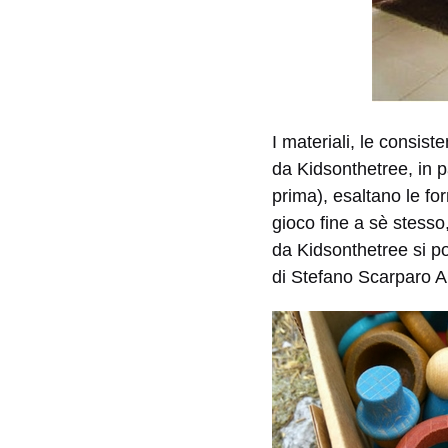
I materiali, le consist
da Kidsonthetree, in p
prima), esaltano le for
gioco fine a sè stesso,
da Kidsonthetree si po
di Stefano Scarparo Al