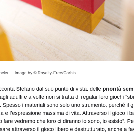
Blocks — Image by © Royalty-Free/Corbis
cconta Stefano dal suo punto di vista, delle
priorità sem
li adulti e a volte non si tratta di regalar loro giochi “sba
à. Spesso i materiali sono solo uno strumento, perché il gi
za e l’espressione massima di vita. Attraverso il gioco i b
 fare vedremo che loro ci diranno io sono, io esisto”. Pe
re attraverso il gioco libero e destrutturato, anche a fav