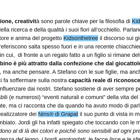
one, creativit
à sono parole chiave per la filosofia di
Kid
lla ricerca e della qualità i suoi fiori all’occhiello. Parl
atore e anima del progetto
Kidsonthetree
il discorso sui gi
referiscono salta spesso fuori e in una recente chiacchier
 in cui, di fronte a un regalo fatto a un figlio si rimane de
bino è più attratto dalla confezione che dal giocattol
, ma anche pensare. A Stefano con le sue figlie, ma an
i fa soffermare sulla nostra
capacità reale di riconosce
 influenzare dai nostri. Stefano sostiene di aver sempre p
abili (e numerosi) “eventi naturali e comuni” della vita del
e, ma ci racconta che da quando ha avuto modo di parla
realizzatore dei
Nins® di Grapat
il suo punto di vista in 
mbiato. Jordi gli ha infatti spiegato che toccando con le m
dono al di là dei colori e poiché sono sensibili ad ogni pr
nza del legno, i bordi arrotondati, le facce lisce e le sf