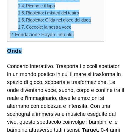
Pierino e il lupo
Rigoletto: i misteri del teatro
Rigoletto: Gilda nel gioco del duca
Coccole: la nostra voce
Fondazione Haydn: info utili
Onde
Concerto interattivo. Trasporta i piccoli spettatori
in un mondo poetico in cui il mare si trasforma in
spazio di gioco, scoperta e trasformazione. Le
onde diventano voce, suono, corpo e confine tra il
reale e l’immaginario, dove le emozioni si
alternano con dolcezza e intensità. Con una
scenografia immersiva e musiche eseguite dal
vivo, questo spettacolo coinvolge i bambini e le
bambine attraverso tutti i sensi.
Target
: 0-4 anni