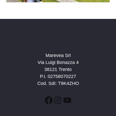
Marevea Srl
Via Luigi Bonazza 4
38121 Trento
P.I. 02758070227
Cod. SdI: T9K4ZHO
Facebook
Instagram
YouTube