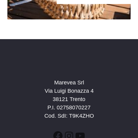
Marevea Srl
Via Luigi Bonazza 4
38121 Trento
P.I. 02758070227
Cod. SdI: T9K4ZHO
Facebook
Instagram
YouTube