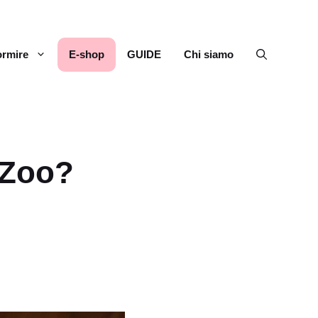
rmire
E-shop
GUIDE
Chi siamo
 Zoo?