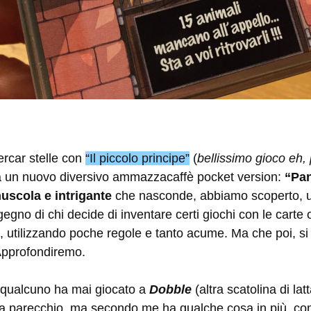
ercar stelle con
“Il piccolo principe”
(
bellissimo gioco eh, 
a un nuovo diversivo ammazzacaffè pocket version:
“Pan
nuscola e intrigante
che nasconde, abbiamo scoperto, u
egno di chi decide di inventare certi giochi con le carte 
, utilizzando poche regole e tanto acume. Ma che poi, si
Approfondiremo.
 qualcuno ha mai giocato a
Dobble
(altra scatolina di lat
da parecchio, ma secondo me ha qualche cosa in più, co