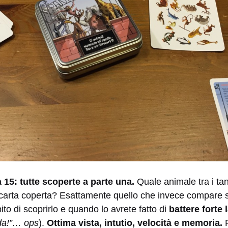
 15: tutte scoperte a parte una.
Quale animale tra i tant
carta coperta? Esattamente quello che invece compare su
ito di scoprirlo e quando lo avrete fatto di
battere forte 
rda!”… ops
).
Ottima vista, intutio, velocità e memoria.
P