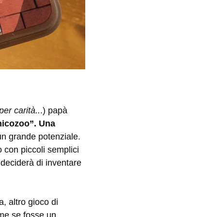
per carità..
.) papà
icozoo”.
Una
n grande potenziale.
o con piccoli semplici
 deciderà di inventare
ta, altro gioco di
me se fosse un