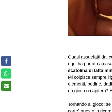
Quasi assuefatti dal c
oggi ha portato a cas
scatolina di latta mi
Mi colpisce sempre l’ig
elementi, pedine, dadi
un gioco o capiterà? 
Tornando al gioco: se
carte)
questo lo ricor