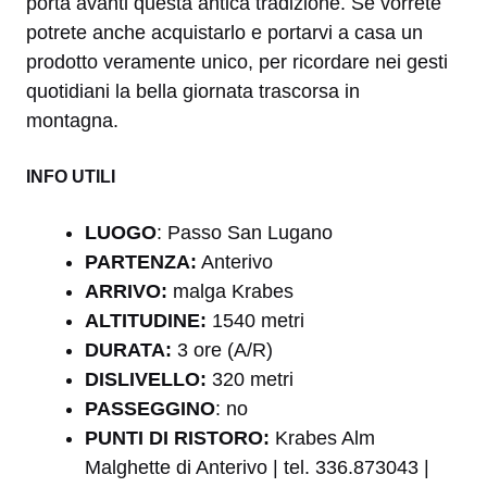
porta avanti questa antica tradizione. Se vorrete
potrete anche acquistarlo e portarvi a casa un
prodotto veramente unico, per ricordare nei gesti
quotidiani la bella giornata trascorsa in
montagna.
INFO UTILI
LUOGO
: Passo San Lugano
PARTENZA:
Anterivo
ARRIVO:
malga Krabes
A
LTITUDINE:
1540 metri
DURATA:
3 ore (A/R)
DISLIVELLO:
320 metri
PASSEGGINO
: no
PUNTI DI RISTORO:
Krabes Alm
Malghette di Anterivo | tel. 336.873043 |