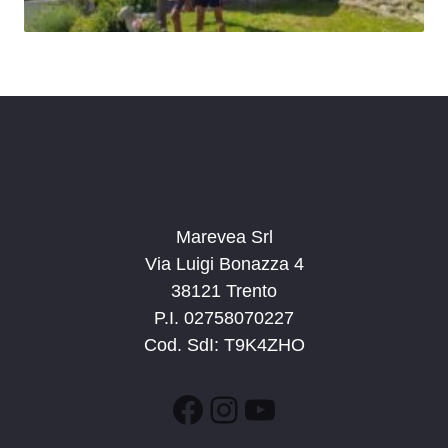
Marevea Srl
Via Luigi Bonazza 4
38121 Trento
P.I. 02758070227
Cod. SdI: T9K4ZHO
Facebook
Instagram
YouTube