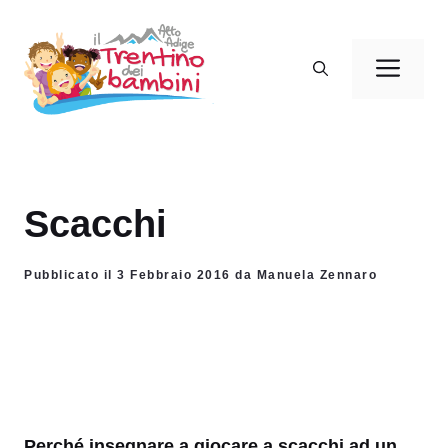
Vai
al
Men
contenuto
Scacchi
Pubblicato il 3 Febbraio 2016 da Manuela Zennaro
Perché insegnare a giocare a scacchi ad un