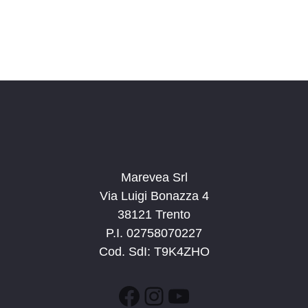
Marevea Srl
Via Luigi Bonazza 4
38121 Trento
P.I. 02758070227
Cod. SdI: T9K4ZHO
Facebook
Instagram
YouTube