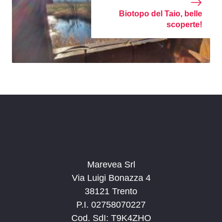
Biotopo del Taio, belle
scoperte!
Marevea Srl
Via Luigi Bonazza 4
38121 Trento
P.I. 02758070227
Cod. SdI: T9K4ZHO