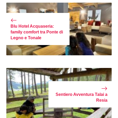
Blu Hotel Acquaseria:
family comfort tra Ponte di
Legno e Tonale
Sentiero Avventura Talai a
Resia