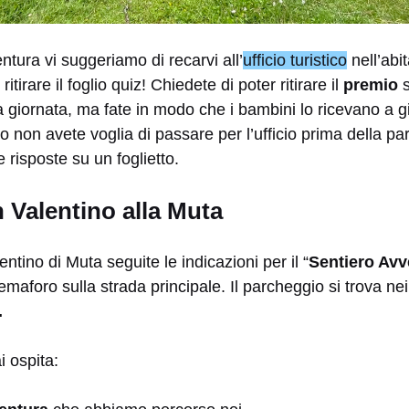
entura vi suggeriamo di recarvi all’
ufficio turistico
nell’abi
itirare il foglio quiz! Chiedete di poter ritirare il
premio
s
lla giornata, ma fate in modo che i bambini lo ricevano a g
io non avete voglia di passare per l’ufficio prima della pa
 risposte su un foglietto.
n Valentino alla Muta
entino di Muta seguite le indicazioni per il “
Sentiero Avv
semaforo sulla strada principale. Il parcheggio si trova ne
.
i ospita: