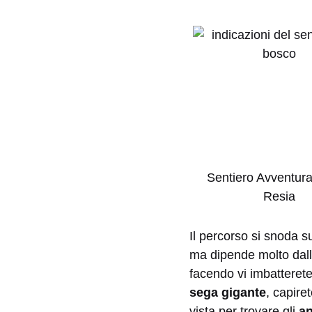
Sentiero Avventura
Resia
Il percorso si snoda 
ma dipende molto dall
facendo vi imbatterete
sega gigante
, capire
vista per trovare gli
an