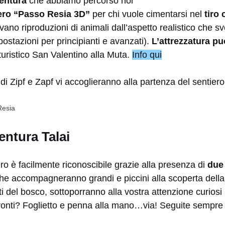
ventura
che abbiamo percorso noi
iero “Passo Resia 3D”
per chi vuole cimentarsi nel
tiro 
vano riproduzioni di animali dall’aspetto realistico che sv
postazioni per principianti e avanzati).
L’attrezzatura p
 turistico San Valentino alla Muta.
Info qui
Resia
entura Talai
ro è facilmente riconoscibile grazie alla presenza di
due
he accompagneranno grandi e piccini alla scoperta della 
i del bosco, sottoporranno alla vostra attenzione curiosi i
 Pronti? Foglietto e penna alla mano…via! Seguite sempre 