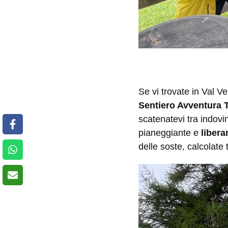
Se vi trovate in Val V
Sentiero Avventura T
scatenatevi tra indovin
pianeggiante e
libera
delle soste, calcolate