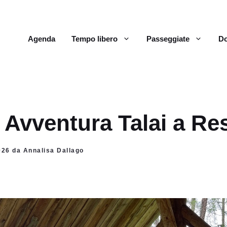
Agenda
Tempo libero
Passeggiate
Do
 Avventura Talai a Re
026 da Annalisa Dallago