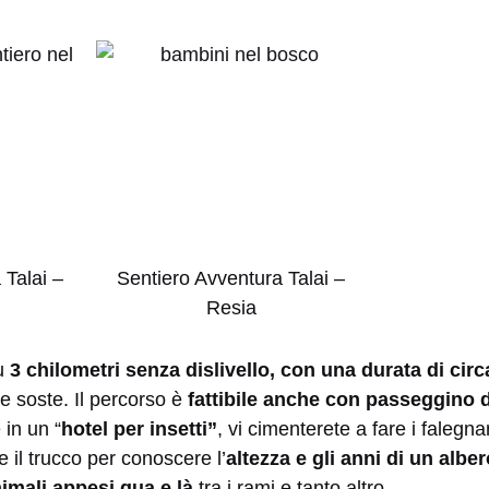
 Talai –
Sentiero Avventura Talai –
Resia
su
3 chilometri senza dislivello, con una durata di cir
e soste. Il percorso è
fattibile anche con passeggino 
 in un “
hotel per insetti”
, vi cimenterete a fare i faleg
te il trucco per conoscere l’
altezza e gli anni di un alber
imali appesi qua e là
tra i rami e tanto altro…