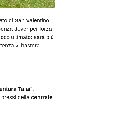
tato di San Valentino
enza dover per forza
ioco ultimato: sarà più
rtenza vi basterà
entura Talai
“,
i pressi della
centrale