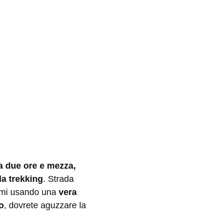
ca due ore e mezza,
da trekking
. Strada
nami usando una
vera
o
, dovrete aguzzare la