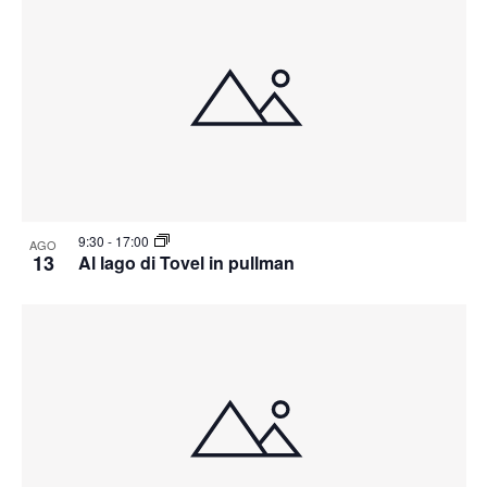
9:30
-
17:00
AGO
13
Al lago di Tovel in pullman