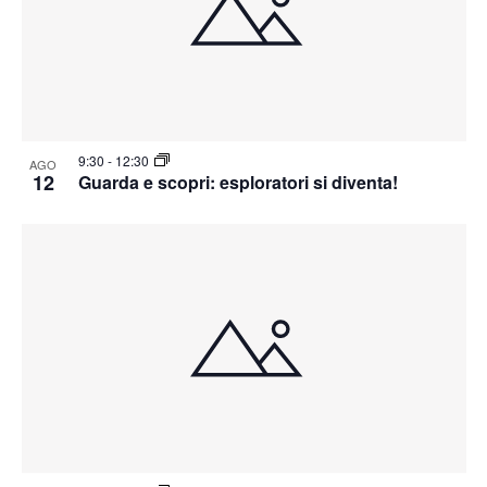
9:30
-
12:30
AGO
12
Guarda e scopri: esploratori si diventa!