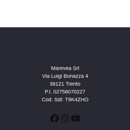
Marevea Srl
Via Luigi Bonazza 4
38121 Trento
P.I. 02758070227
Cod. SdI: T9K4ZHO
Facebook
Instagram
YouTube