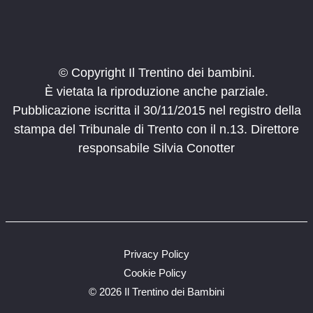
E-bike tour dell’Alta Val di Non
Val di Non, Fondo
Fondo - Borgo d'Anaunia
10:00
-
13:00
AGO
11
Le marmotte del Gardeccia
© Copyright Il Trentino dei bambini.
Vigo di Fassa
funivia Ciampedie
È vietata la riproduzione anche parziale.
Pubblicazione iscritta il 30/11/2015 nel registro della
14:00
-
16:30
AGO
stampa del Tribunale di Trento con il n.13. Direttore
11
Avvicinamento all’arrampicata
responsabile Silvia Conotter
Val di Non, Fondo
Fondo - Borgo d'Anaunia
9:00
-
12:30
AGO
12
Filò in Valle dei Mocheni
Maso Plotzeri, 8, Fierozzo
Fierozzo
Privacy Policy
9:30
-
12:30
AGO
12
Guarda e scopri: esploratori si diventa!
Cookie Policy
Ziano
©
2026 Il Trentino dei Bambini