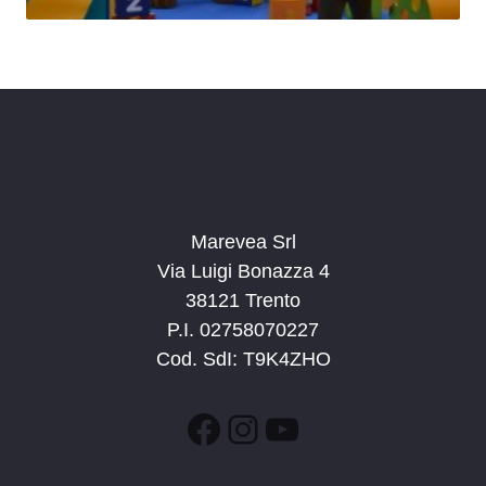
Marevea Srl
Via Luigi Bonazza 4
38121 Trento
P.I. 02758070227
Cod. SdI: T9K4ZHO
Facebook
Instagram
YouTube