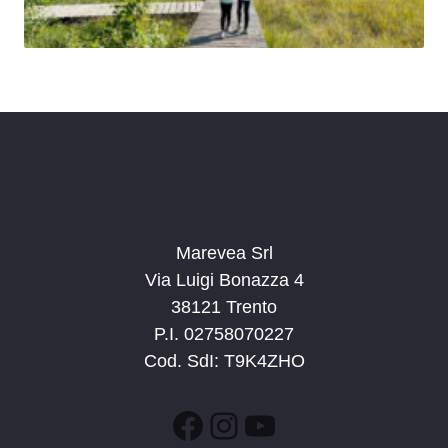
Marevea Srl
Via Luigi Bonazza 4
38121 Trento
P.I. 02758070227
Cod. SdI: T9K4ZHO
Facebook
Instagram
YouTube