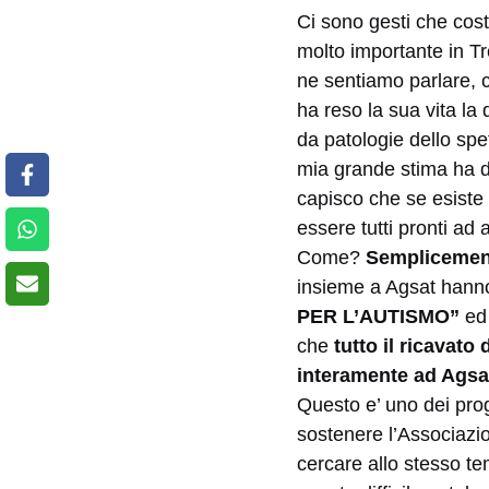
Ci sono gesti che cost
molto importante in Tre
ne sentiamo parlare, 
ha reso la sua vita la 
da patologie dello sp
mia grande stima ha d
capisco che se esiste 
essere tutti pronti ad
Come?
Semplicemente
insieme a Agsat hanno
PER L’AUTISMO”
ed 
che
tutto il ricavato
interamente ad Agsat
Questo e’ uno dei prog
sostenere l’Associazio
cercare allo stesso t