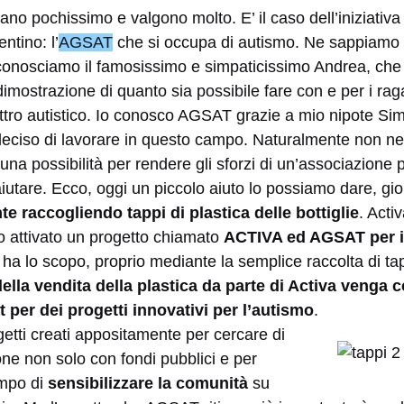
ano pochissimo e valgono molto. E’ il caso dell’iniziativa
ntino: l’
AGSAT
che si occupa di autismo. Ne sappiamo
conosciamo il famosissimo e simpaticissimo Andrea, che 
dimostrazione di quanto sia possibile fare con e per i raga
ettro autistico. Io conosco AGSAT grazie a mio nipote Si
eciso di lavorare in questo campo. Naturalmente non ne
una possibilità per rendere gli sforzi di un’associazion
 aiutare. Ecco, oggi un piccolo aiuto lo possiamo dare, gi
 raccogliendo tappi di plastica delle bottiglie
. Acti
 attivato un progetto chiamato
ACTIVA ed AGSAT per i
ha lo scopo, proprio mediante la semplice raccolta di tappi
 della vendita della plastica da parte di Activa venga 
 per dei progetti innovativi per l’autismo
.
etti creati appositamente per cercare di
ne non solo con fondi pubblici e per
empo di
sensibilizzare la comunità
su