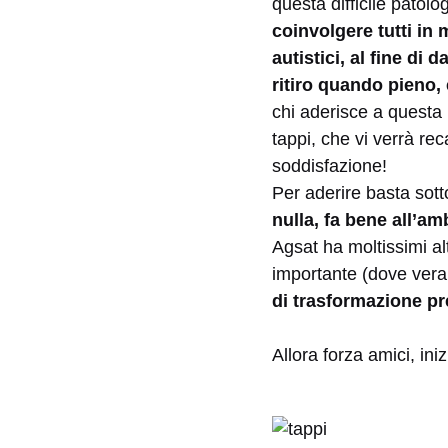
questa difficile patol
coinvolgere tutti in 
autistici, al fine di
ritiro quando pieno, 
chi aderisce a questa b
tappi, che vi verrà rec
soddisfazione!
Per aderire basta sot
nulla, fa bene all’am
Agsat ha moltissimi alt
importante (dove verann
di trasformazione p
Allora forza amici, iniz