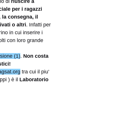
lo di
riuscire a
iale per i ragazzi
, la consegna, il
ati o altri
. Infatti per
no in cui inserire i
olti con loro grande
sione (1)
.
Non costa
tici!
gsat.org
tra cui il piu’
pi ) è il
Laboratorio