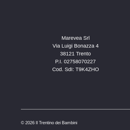
Marevea Srl
Via Luigi Bonazza 4
38121 Trento
P.I. 02758070227
Cod. SdI: T9K4ZHO
©
2026 Il Trentino dei Bambini