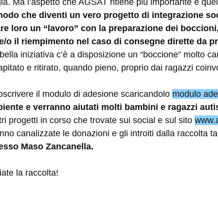
ogia. Ma l’aspetto che AGSAT ritiene più importante è quel
modo che diventi un vero progetto di integrazione soc
 dare loro un “lavoro” con la preparazione dei boccioni
e/o il riempimento nel caso di consegne dirette da priv
ella iniziativa c’è a disposizione un “boccione” molto cari
apitato e ritirato, quando pieno, proprio dai ragazzi coinv
toscrivere il modulo di adesione scaricandolo
modulo ade
biente e verranno aiutati molti bambini e ragazzi autis
ri progetti in corso che trovate sui social e sul sito
www.a
o canalizzate le donazioni e gli introiti dalla raccolta tap
resso Maso Zancanella.
iate la raccolta!