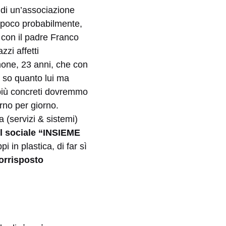
 di un’associazione
 poco probabilmente,
con il padre Franco
zzi affetti
mone, 23 anni, che con
 so quanto lui ma
e più concreti dovremmo
orno per giorno.
va (servizi & sistemi)
l sociale “INSIEME
 in plastica, di far sì
corrisposto