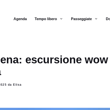
Agenda
Tempo libero
Passeggiate
Do
dena: escursione wow
a
2025 da Elisa