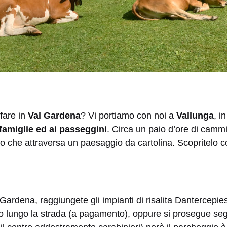
fare in
Val Gardena
? Vi portiamo con noi a
Vallunga
, i
 famiglie ed ai passeggini
. Circa un paio d’ore di camm
ero che attraversa un paesaggio da cartolina. Scopritelo c
l Gardena, raggiungete gli
impianti di risalita Dantercepies
lungo la strada (a pagamento), oppure si prosegue segu