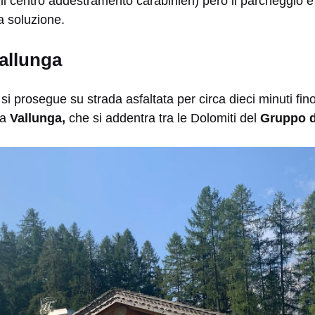
 il centro addestramento carabinieri) però il parcheggio è
a soluzione.
Vallunga
si prosegue su strada asfaltata per circa dieci minuti fino
la
Vallunga,
che si addentra tra le Dolomiti del
Gruppo d