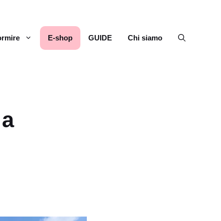
rmire
E-shop
GUIDE
Chi siamo
 a