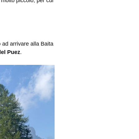
 molto piccolo, per cui
 ad arrivare alla Baita
el Puez
.