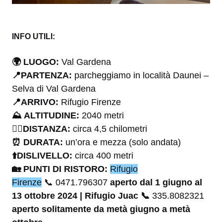
INFO UTILI:
🌍
LUOGO:
Val Gardena
📍
PARTENZA:
parcheggiamo in località Daunei –
Selva di Val Gardena
📍
ARRIVO:
Rifugio Firenze
⛰
ALTITUDINE:
2040 metri
🚶‍♂️
DISTANZA:
circa 4,5 chilometri
⏰
DURATA:
un’ora e mezza (solo andata)
⬆️
DISLIVELLO:
circa 400 metri
🏡
PUNTI DI RISTORO:
Rifugio
Firenze
📞 0471.796307
aperto dal 1 giugno al
13 ottobre 2024 |
Rifugio Juac 📞
335.8082321
aperto solitamente da metà giugno a metà