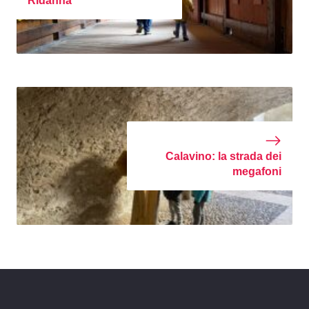
Ridanna
Calavino: la strada dei
megafoni