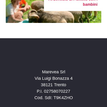
bambini
Marevea Srl
Via Luigi Bonazza 4
38121 Trento
P.I. 02758070227
Cod. SdI: T9K4ZHO