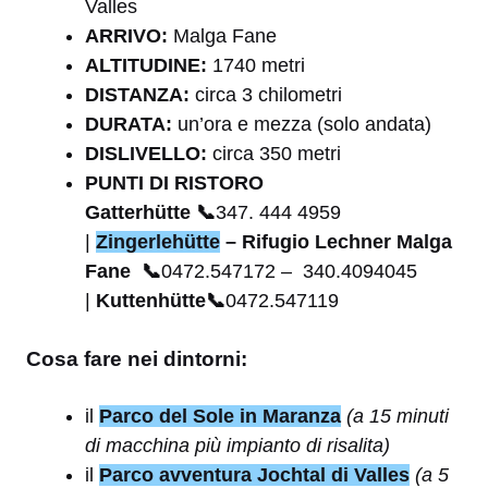
Valles
ARRIVO:
Malga Fane
ALTITUDINE:
1740 metri
DISTANZA:
circa 3 chilometri
DURATA:
un’ora e mezza (solo andata)
DISLIVELLO:
circa 350 metri
PUNTI DI RISTORO
Gatterhütte
📞
347. 444 4959
|
Zingerlehütte
– Rifugio Lechner Malga
Fane
📞
0472.547172 – 340.4094045
|
Kuttenhütte
📞
0472.547119
Cosa fare nei dintorni:
il
Parco del Sole in Maranza
(a 15 minuti
di macchina più impianto di risalita)
il
Parco avventura Jochtal di Valles
(a 5