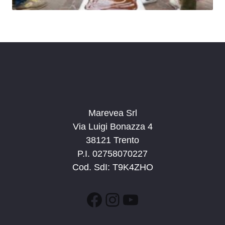
Marevea Srl
Via Luigi Bonazza 4
38121 Trento
P.I. 02758070227
Cod. SdI: T9K4ZHO
Facebook
Instagram
YouTube