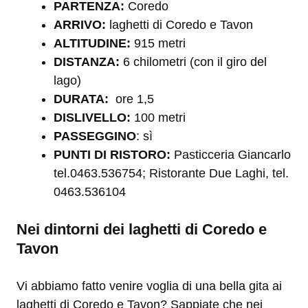
PARTENZA:
Coredo
ARRIVO:
laghetti di Coredo e Tavon
A
LTITUDINE:
915 metri
DISTANZA:
6 chilometri (con il giro del
lago)
DURATA:
ore 1,5
DISLIVELLO:
100 metri
PASSEGGINO
: sì
PUNTI DI RISTORO:
Pasticceria Giancarlo
tel.0463.536754; Ristorante Due Laghi, tel.
0463.536104
Nei dintorni dei laghetti di Coredo e
Tavon
Vi abbiamo fatto venire voglia di una bella gita ai
laghetti di Coredo e Tavon? Sappiate che nei