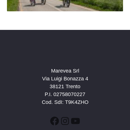
Marevea Srl
Via Luigi Bonazza 4
38121 Trento
P.I. 02758070227
Cod. SdI: T9K4ZHO
Facebook
Instagram
YouTube