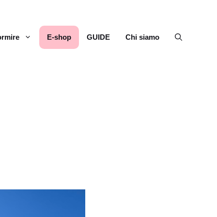
rmire
E-shop
GUIDE
Chi siamo