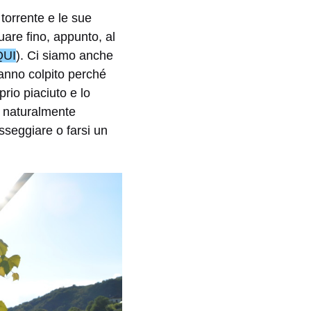
torrente e le sue
uare fino, appunto, al
QUI
). Ci siamo anche
hanno colpito perché
rio piaciuto e lo
, naturalmente
asseggiare o farsi un