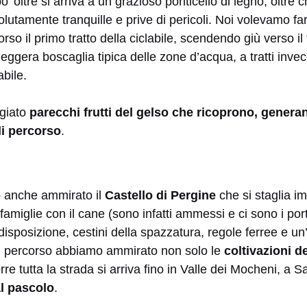
o’ oltre si arriva a un grazioso ponticello di legno, oltre 
solutamente tranquille e prive di pericoli. Noi volevamo f
so il primo tratto della ciclabile, scendendo giù verso il
eggera boscaglia tipica delle zone d’acqua, a tratti inv
abile.
giato
parecchi frutti del gelso che ricoprono, genera
di percorso
.
 anche ammirato il
Castello di Pergine
che si staglia i
 famiglie con il cane (sono infatti ammessi e ci sono i port
sposizione, cestini della spazzatura, regole ferree e un’
el percorso abbiamo ammirato non solo le
coltivazioni de
rre tutta la strada si arriva fino in Valle dei Mocheni, a
al pascolo
.