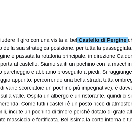
udere il giro con una visita al bel
Castello di Pergine
c
o della sua strategica posizione, per tutta la passeggiata
ergine e passata la rotatoria principale, in direzione Ca
he porta al castello. Siamo saliti un pochino con la macchi
o parcheggio e abbiamo proseguito a piedi. Si raggiunge 
eggio appunto, percorrendo una bella strada tutta ombre
 di varie scorciatoie un pochino più impegnative), è davv
sulla valle. Ospita un albergo e un ristorante, quindi ci 
renda. Come tutti i castelli è un posto ricco di atmosfera
mili, incute un pochino di timore perché dotato di grate al
e massiccia e fortificata. Bellissima la corte interna e tutt