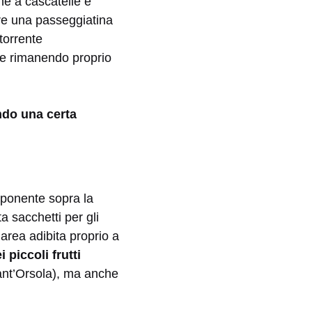
che a cascatelle e
are una passeggiatina
 torrente
ece rimanendo proprio
ndo una certa
mponente sopra la
a sacchetti per gli
area adibita proprio a
i piccoli frutti
 Sant’Orsola), ma anche