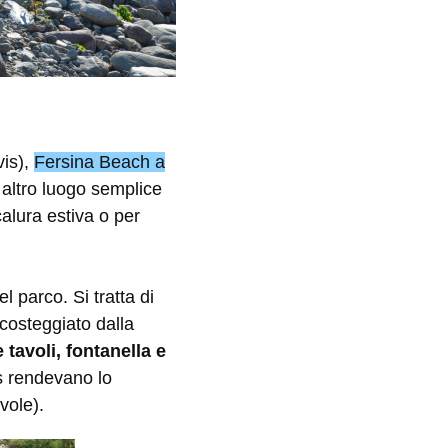
vis),
Fersina Beach a
 altro luogo semplice
calura estiva o per
 parco. Si tratta di
 costeggiato dalla
 tavoli, fontanella e
s rendevano lo
vole).