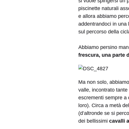
si vuole spingersi un p
piscinette naturali as
e allora abbiamo percor
addentrandoci in una l
sul percorso della cicl
Abbiamo persino man
frescura, una parte 
Ma non solo, abbiamo
valle, incontrato tante
escrementi sempre a di
loro). Circa a metà d
(d’altronde se si perco
dei bellissimi
cavalli 