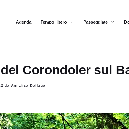
Agenda
Tempo libero
Passeggiate
Do
del Corondoler sul B
022 da Annalisa Dallago