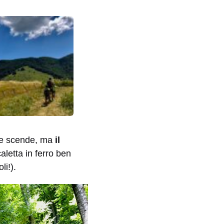
he scende, ma
il
letta in ferro ben
li!).