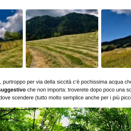
, purtroppo per via della siccità c’è pochissima acqua c
suggestivo
che non importa: troverete dopo poco una sca
 dove scendere (tutto molto semplice anche per i più picco