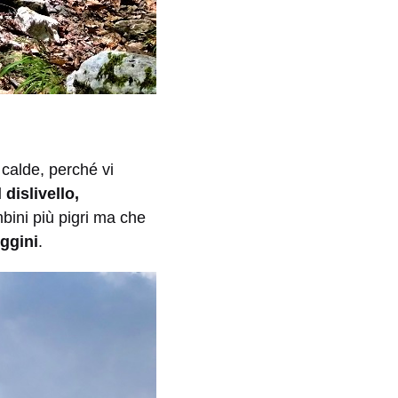
 calde, perché vi
l dislivello,
bini più pigri ma che
ggini
.