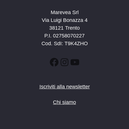
16:30
-
17:30
GEN
Marevea Srl
16
Letture in biblioteca
Via Luigi Bonazza 4
Trento
38121 Trento
P.I. 02758070227
16:30
-
17:30
GEN
17
Letture in biblioteca
Cod. SdI: T9K4ZHO
Trento
Facebook
Instagram
YouTube
16:30
-
17:30
GEN
22
Letture in biblioteca
Trento
Iscriviti alla newsletter
16:00
-
17:00
GEN
26
Piratesse
Chi siamo
piazzetta degli Alpini, Lavis
Auditorium Comunale Lavis
16:30
-
17:30
GEN
26
Il professor Corazon