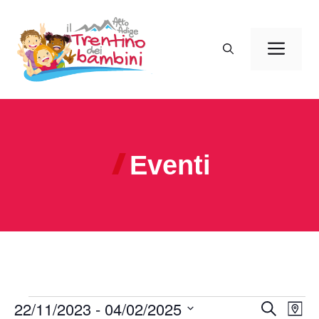
Vai
al
Men
contenuto
Eventi
Eventi
22/11/2023
 - 
04/02/2025
E
E
C
M