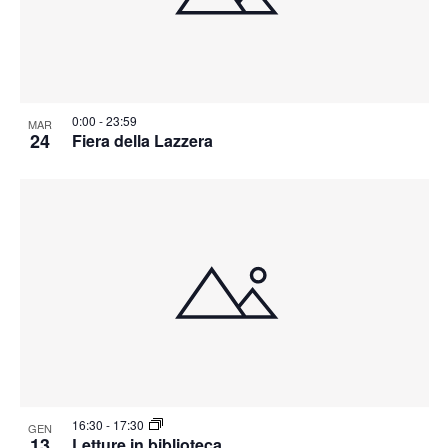
h
t
o
o
n
e
t
e
N
o
a
V
v
0:00
-
23:59
MAR
24
Fiera della Lazzera
i
i
e
g
w
a
z
i
o
n
e
16:30
-
17:30
GEN
13
Letture in biblioteca