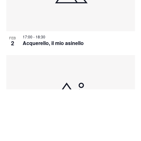
17:00
-
18:30
FEB
2
Acquerello, il mio asinello
9:00
-
12:00
FEB
3
Centro genitori e bambini