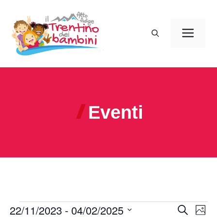
Vai
al
Men
contenuto
Eventi
Eventi
22/11/2023
 - 
04/02/2025
E
E
C
F