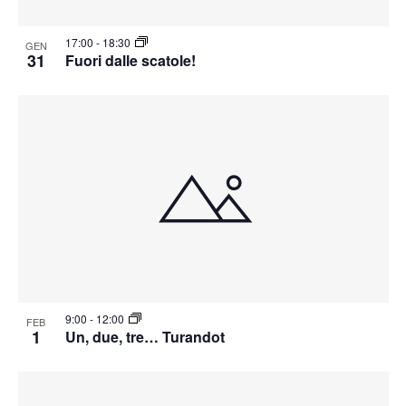
17:00
-
18:30
GEN
31
Fuori dalle scatole!
9:00
-
12:00
FEB
1
Un, due, tre… Turandot