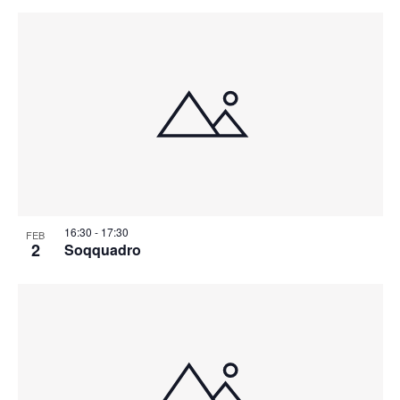
16:30
-
17:30
FEB
2
Soqquadro