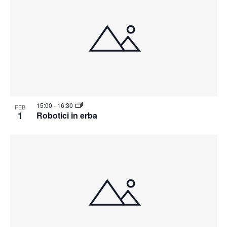
15:00
-
16:30
FEB
1
Robotici in erba