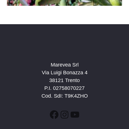
Marevea Srl
Via Luigi Bonazza 4
38121 Trento
P.I. 02758070227
Cod. SdI: T9K4ZHO
Facebook
Instagram
YouTube