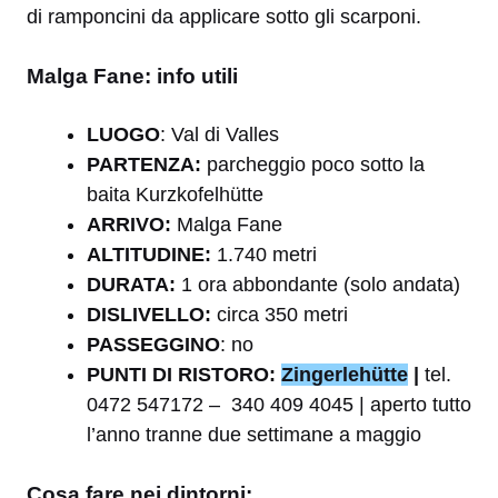
di ramponcini da applicare sotto gli scarponi.
Malga Fane: info utili
LUOGO
: Val di Valles
PARTENZA:
parcheggio poco sotto la
baita Kurzkofelhütte
ARRIVO:
Malga Fane
ALTITUDINE:
1.740 metri
DURATA:
1 ora abbondante (solo andata)
DISLIVELLO:
circa 350 metri
PASSEGGINO
: no
PUNTI DI RISTORO:
Zingerlehütte
|
tel.
0472 547172 – 340 409 4045 | aperto tutto
l’anno tranne due settimane a maggio
Cosa fare nei dintorni: