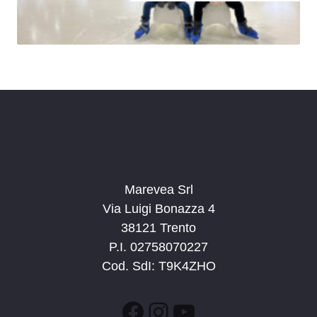
Marevea Srl
Via Luigi Bonazza 4
38121 Trento
P.I. 02758070227
Cod. SdI: T9K4ZHO
Facebook
Instagram
YouTube