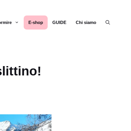
rmire
E-shop
GUIDE
Chi siamo
littino!