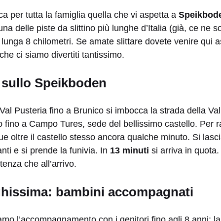
a per tutta la famiglia quella che vi aspetta a
Speikbod
a delle piste da slittino più lunghe d’Italia (già, ce ne s
lunga 8 chilometri. Se amate slittare dovete venire qui 
e ci siamo divertiti tantissimo.
 sullo Speikboden
Val Pusteria fino a Brunico si imbocca la strada della Val
 fino a Campo Tures, sede del bellissimo castello. Per r
 oltre il castello stesso ancora qualche minuto. Si lascia
nti e si prende la funivia. In
13 minuti
si arriva in quota.
tenza che all’arrivo.
ghissima: bambini accompagnati
amo l’accompagnamento con i genitori fino agli 8 anni: la 