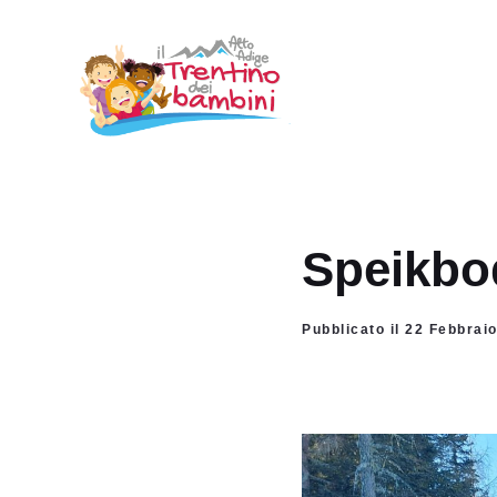
Vai
al
contenuto
Speikbod
Pubblicato il 22 Febbrai