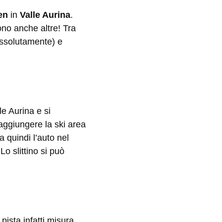
en
in
Valle Aurina
.
ono anche altre! Tra
assolutamente) e
le Aurina e si
aggiungere la ski area
 quindi l’auto nel
 Lo slittino si può
pista infatti misura