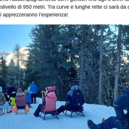
livello di 950 metri. Tra curve e lunghe rette ci sarà da d
mbi apprezzeranno l’esperienza!