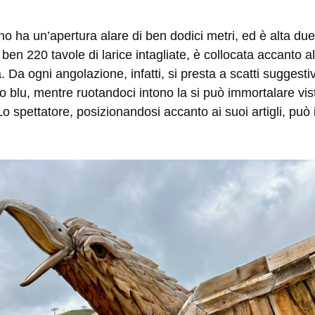
gno ha un’apertura alare di ben dodici metri, ed è alta d
 ben 220 tavole di larice intagliate, è collocata accanto a
. Da ogni angolazione, infatti, si presta a scatti suggest
elo blu, mentre ruotandoci intono la si può immortalare vi
 spettatore, posizionandosi accanto ai suoi artigli, può i