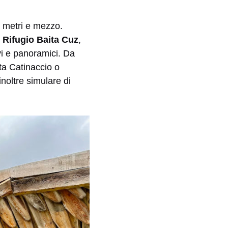
ue metri e mezzo.
l
Rifugio Baita Cuz
,
ivi e panoramici. Da
sta Catinaccio o
noltre simulare di