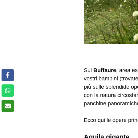
Sul
Buffaure
, area e
vostri bambini (trovate
più sulle splendide ope
con la natura circosta
panchine panoramiche
Ecco qui le opere princ
Aquila gigante