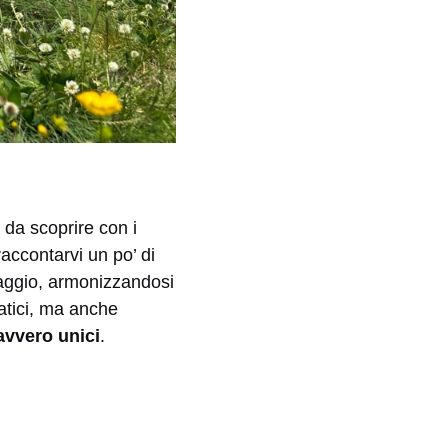
 da scoprire con i
accontarvi un po’ di
aggio, armonizzandosi
matici, ma anche
davvero unici
.