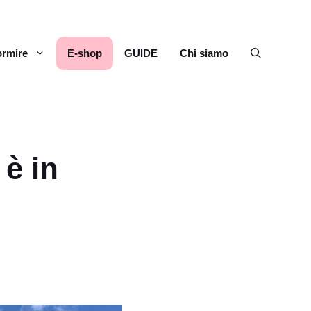
rmire
E-shop
GUIDE
Chi siamo
 è in